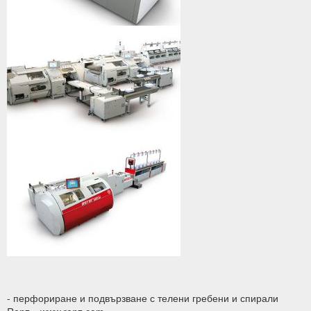
- перфориране и подвързване с телени гребени и спирали