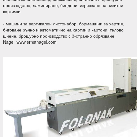
производство, ламиниране, биндери, изрязване на визитни
картички
- машини за вертикален листонабор, бормашини за хартия,
биговане ръчно и автоматично на хартии и картони, телово
шиене, брошурно производство с 3-странно обрязване
Nagel
www.ernstnagel.com