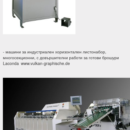
- машини за индустриален хоризонтален листонабор,
многосекционни, с довършителни работи за готови брошури
Laconda
www.vulkan-graphische.de